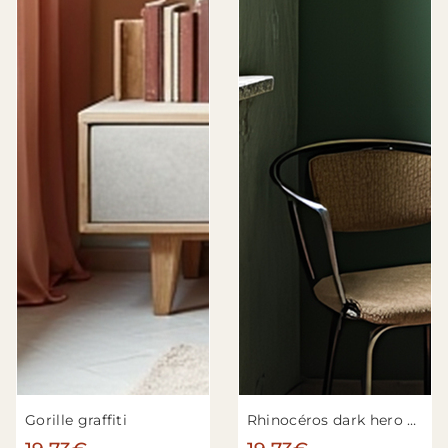
Gorille graffiti
Rhinocéros dark hero CGT