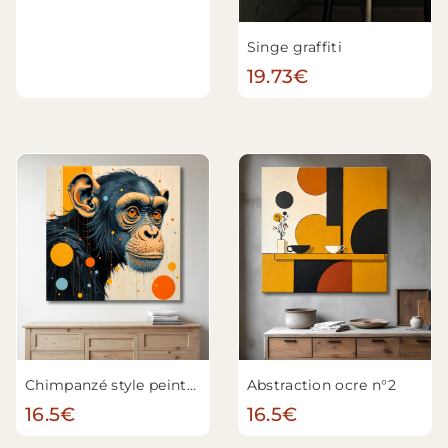
Singe graffiti
19.73€
Chimpanzé style peinture
Abstraction ocre n°2
16.5€
16.5€