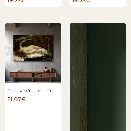
19.73€
19.73€
Gustave Courbet - Femme avec un perroquet
21.07€