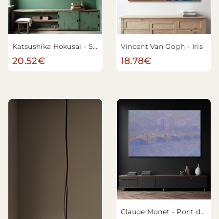
Katsushika Hokusai - Sous la vague au large de Kanagawa (Kanagawa oki nami ura), également connue sous le nom de La Grande Vague, de la série Trente-six vues du mont Fuji (Fugaku sanjūrokkei)
Vincent Van Gogh - Iris
20.52€
18.78€
Claude Monet - Pont de Waterloo, effet de lumière du soleil