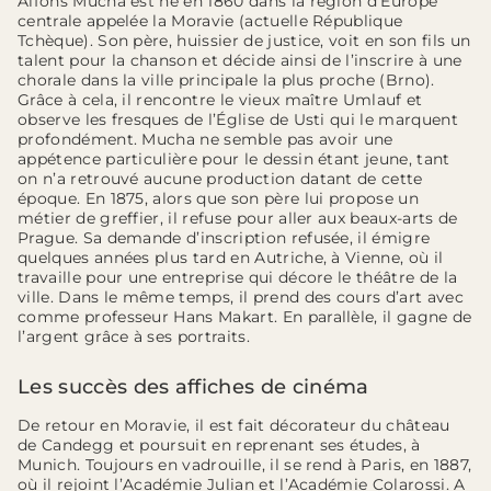
Alfons Mucha est né en 1860 dans la région d’Europe
centrale appelée la Moravie (actuelle République
Tchèque). Son père, huissier de justice, voit en son fils un
talent pour la chanson et décide ainsi de l’inscrire à une
chorale dans la ville principale la plus proche (Brno).
Grâce à cela, il rencontre le vieux maître Umlauf et
observe les fresques de l’Église de Usti qui le marquent
profondément. Mucha ne semble pas avoir une
appétence particulière pour le dessin étant jeune, tant
on n’a retrouvé aucune production datant de cette
époque. En 1875, alors que son père lui propose un
métier de greffier, il refuse pour aller aux beaux-arts de
Prague. Sa demande d’inscription refusée, il émigre
quelques années plus tard en Autriche, à Vienne, où il
travaille pour une entreprise qui décore le théâtre de la
ville. Dans le même temps, il prend des cours d’art avec
comme professeur Hans Makart. En parallèle, il gagne de
l’argent grâce à ses portraits.
Les succès des affiches de cinéma
De retour en Moravie, il est fait décorateur du château
de Candegg et poursuit en reprenant ses études, à
Munich. Toujours en vadrouille, il se rend à Paris, en 1887,
où il rejoint l’Académie Julian et l’Académie Colarossi. A