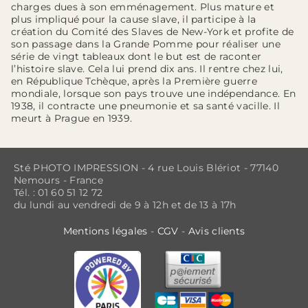
charges dues à son emménagement. Plus mature et
plus impliqué pour la cause slave, il participe à la
création du Comité des Slaves de New-York et profite de
son passage dans la Grande Pomme pour réaliser une
série de vingt tableaux dont le but est de raconter
l’histoire slave. Cela lui prend dix ans. Il rentre chez lui,
en République Tchèque, après la Première guerre
mondiale, lorsque son pays trouve une indépendance. En
1938, il contracte une pneumonie et sa santé vacille. Il
meurt à Prague en 1939.
Sté PHOTO IMPRESSION - 4 rue Louis Blériot - 77140
Nemours - France
Tél. : 01 60 51 12 72
du lundi au vendredi de 9 à 12h et de 13 à 17h
Mentions légales
-
CGV
-
Avis clients