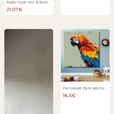
Aigle royal noir & blanc n°3
21.07€
Perroquet style peinture moderne n°6
16.5€