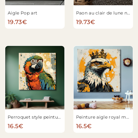
Aigle Pop art
Paon au clair de lune n°3
19.73€
19.73€
Perroquet style peinture moderne
Peinture aigle royal moderne
16.5€
16.5€