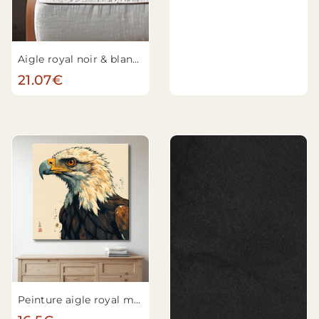
Aigle royal noir & blanc n°4
21.07€
Peinture aigle royal moderne n°5