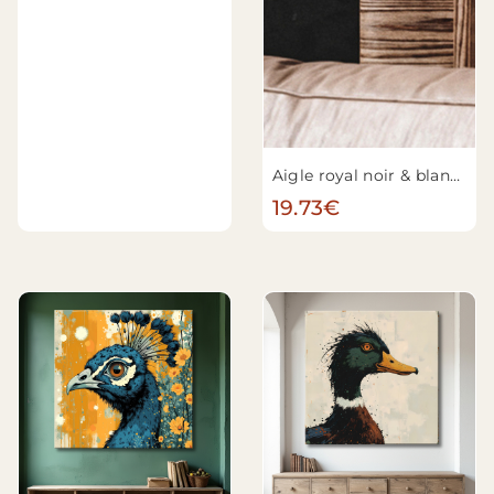
Aigle royal noir & blanc n°5
19.73€