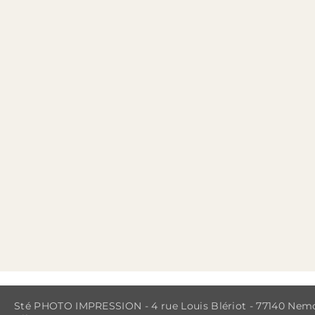
Sté PHOTO IMPRESSION - 4 rue Louis Blériot - 77140 Nemo