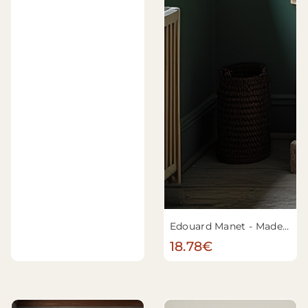
Edouard Manet - Mademoiselle V. . . en costume d'espada
18.78€