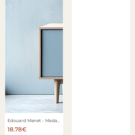
Edouard Manet - Madame Manet (Suzanne Leenhoff, 1829-1906) à Bellevue
18.78€