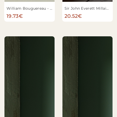
William Bouguereau - Jeune mère regardant son enfant
Sir John Everett Millais - Portia
19.73€
20.52€