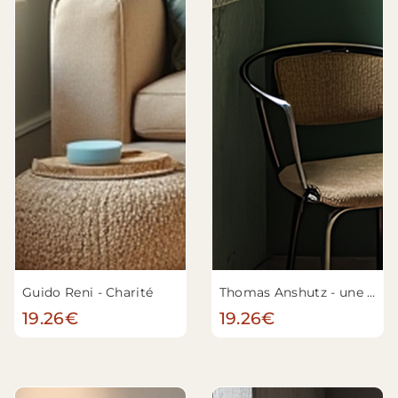
Guido Reni - Charité
Thomas Anshutz - une rose
19.26€
19.26€