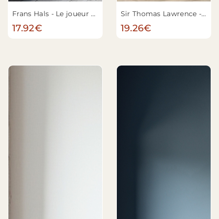
Frans Hals - Le joueur de luth
Sir Thomas Lawrence - Lady Maria Conyngham (morte en 1843)
17.92€
19.26€