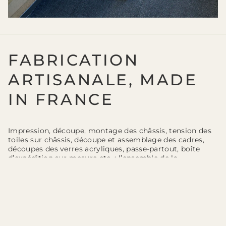
FABRICATION
ARTISANALE, MADE
IN FRANCE
Impression, découpe, montage des châssis, tension des
toiles sur châssis, découpe et assemblage des cadres,
découpes des verres acryliques, passe-partout, boîte
d’expédition sur-mesure etc. : l’ensemble de la
fabrication finale de vos tableaux et de leurs cadre est
réalisée dans notre atelier de Nemours (77, Seine et
Marne). Notre local de production dispose d’un studio
d’impression numérique, d’un atelier de tension des
toiles, d’un atelier de découpe et de fraisage (pour une
découpe précise des impressions, des verres acryliques,
des fond de cadre, des passe-partout et des emballages