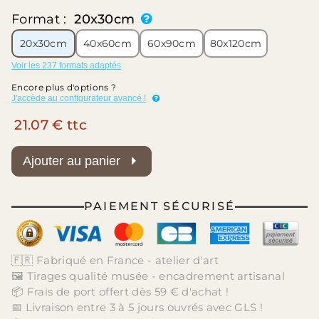
Format :
20x30cm
20x30cm
40x60cm
60x90cm
80x120cm
Voir les 237 formats adaptés
Encore plus d'options ?
J'accède au configurateur avancé !
21.07 € ttc
Ajouter au panier
PAIEMENT SÉCURISÉ
🇫🇷 Fabriqué en France - atelier d'art
🖼️ Tirages qualité musée - encadrement artisanal
📦 Frais de port offert dès 59 € d'achat !
📅 Livraison entre 3 à 5 jours ouvrés avec GLS !