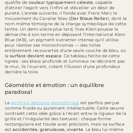
qualifie de
couleur typiquement céleste
, capable
d'attirer l'esprit vers l'infini et d'éveiller un désir de
pureté. L'année suivante, il fonde avec Franz Marc le
mouvement du Cavalier bleu (
Der Blaue Reiter
), dont le
nom même témoigne de la charge symbolique de cette
teinte. Un demi-siècle plus tard, Yves Klein pousse la
démarche à son terme en déposant l'International Klein
Blue (IKB), un pigment outremer intense qu'il utilise
pour réaliser ses monochromes — des toiles
entièrement recouvertes d'une seule couche de bleu, où
la
surface devient espace
. Ce tableau hérite de cette
lignée : ses bleus profonds et lumineux ne décorent pas
le mur, ils l'ouvrent, créant l'illusion d'une profondeur
derrière la toile.
Géométrie et émotion : un équilibre
paradoxal
La
peinture abstraite géométrique
est parfois perçue
comme froide ou purement intellectuelle. Cette œuvre
contredit cette idée grâce à l'écart entre la rigueur de la
grille et l'irrégularité des textures : chaque forme
rectangulaire est tracée avec précision, mais sa surface
est
accidentée, granuleuse, vivante
. Le bleu lui-même