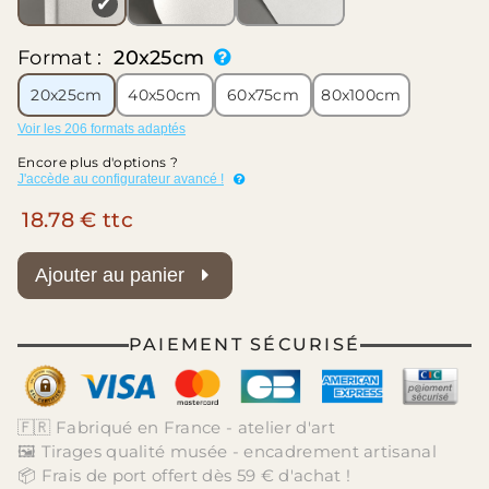
✔
Format :
20x25cm
20x25cm
40x50cm
60x75cm
80x100cm
Voir les 206 formats adaptés
Encore plus d'options ?
J'accède au configurateur avancé !
18.78 € ttc
Ajouter au panier
PAIEMENT SÉCURISÉ
🇫🇷 Fabriqué en France - atelier d'art
🖼️ Tirages qualité musée - encadrement artisanal
📦 Frais de port offert dès 59 € d'achat !