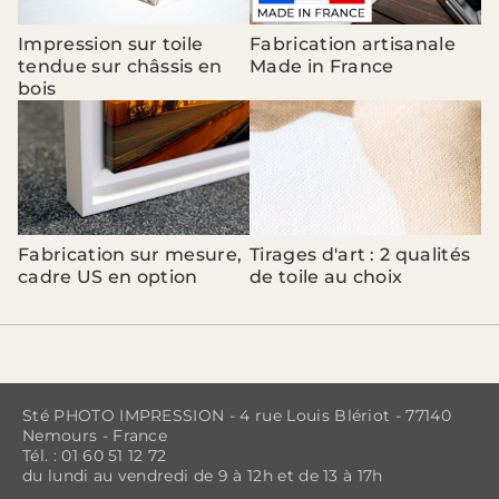
Impression sur toile
Fabrication artisanale
tendue sur châssis en
Made in France
bois
Fabrication sur mesure,
Tirages d'art : 2 qualités
cadre US en option
de toile au choix
Sté PHOTO IMPRESSION - 4 rue Louis Blériot - 77140
Nemours - France
Tél. : 01 60 51 12 72
du lundi au vendredi de 9 à 12h et de 13 à 17h