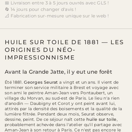
📅 Livraison entre 3 à 5 jours ouvrés avec GLS !
🔄 14 jours pour changer d'avis !
📐 Fabrication sur-mesure unique sur le web !
HUILE SUR TOILE DE 1881 — LES
ORIGINES DU NÉO-
IMPRESSIONNISME
Avant la Grande Jatte, il y eut une forêt
Été 1881.
Georges Seurat
a vingt et un ans. Il vient de
terminer son service militaire à Brest et voyage avec
son ami le peintre Aman-Jean vers Pontaubert, un
village du Morvan, au sud-est de Paris. Le lieu n'a rien
d'anodin — Daubigny et Corot y ont peint avant lui,
attirés par la densité des boisements et la qualité de la
lumière filtrée. Pendant deux mois, Seurat observe,
dessine, peint. De ce séjour naît cette
huile sur toile
,
probablement achevée dans l'atelier qu'il partage avec
Aman-Jean à son retour à Paris. Ce n'est pas encore le