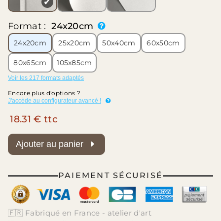
✔
Format :
24x20cm
24x20cm
25x20cm
50x40cm
60x50cm
80x65cm
105x85cm
Voir les 217 formats adaptés
Encore plus d'options ?
J'accède au configurateur avancé !
18.31 € ttc
Ajouter au panier
PAIEMENT SÉCURISÉ
🇫🇷 Fabriqué en France - atelier d'art