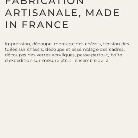
FABRICATION
ARTISANALE, MADE
IN FRANCE
Impression, découpe, montage des châssis, tension des
toiles sur châssis, découpe et assemblage des cadres,
découpes des verres acryliques, passe-partout, boîte
d’expédition sur-mesure etc. : l’ensemble de la
fabrication finale de vos tableaux et de leurs cadre est
réalisée dans notre atelier de Nemours (77, Seine et
Marne). Notre local de production dispose d’un studio
d’impression numérique, d’un atelier de tension des
toiles, d’un atelier de découpe et de fraisage (pour une
découpe précise des impressions, des verres acryliques,
des fond de cadre, des passe-partout et des emballages
sur-mesure), d’un atelier de menuiserie/encadrement
pour la découpe et l’assemblage des moulures de cadre
ainsi que l’encadrement final des tirages.
Nos principaux fournisseurs de matières premières (bois
pour châssis, moulure pour les cadres, contre collés
pour passe-partout etc.) sont européen.