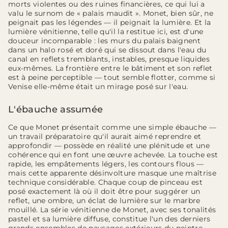
morts violentes ou des ruines financières, ce qui lui a
valu le surnom de « palais maudit ». Monet, bien sûr, ne
peignait pas les légendes — il peignait la lumière. Et la
lumière vénitienne, telle qu'il la restitue ici, est d'une
douceur incomparable : les murs du palais baignent
dans un halo rosé et doré qui se dissout dans l'eau du
canal en reflets tremblants, instables, presque liquides
eux-mêmes. La frontière entre le bâtiment et son reflet
est à peine perceptible — tout semble flotter, comme si
Venise elle-même était un mirage posé sur l'eau.
L'ébauche assumée
Ce que Monet présentait comme une simple ébauche —
un travail préparatoire qu'il aurait aimé reprendre et
approfondir — possède en réalité une plénitude et une
cohérence qui en font une œuvre achevée. La touche est
rapide, les empâtements légers, les contours flous —
mais cette apparente désinvolture masque une maîtrise
technique considérable. Chaque coup de pinceau est
posé exactement là où il doit être pour suggérer un
reflet, une ombre, un éclat de lumière sur le marbre
mouillé. La série vénitienne de Monet, avec ses tonalités
pastel et sa lumière diffuse, constitue l'un des derniers