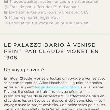
🖼️ Tirages qualité musée - encadrement artisanal
📦 Frais de port offert dès 59 € d'achat !
📅 Livraison entre 3 à 5 jours ouvrés avec GLS !
🔄 14 jours pour changer d'avis !
📐 Fabrication sur-mesure unique sur le web !
LE PALAZZO DARIO À VENISE
PEINT PAR CLAUDE MONET EN
1908
Un voyage avorté
En 1908,
Claude Monet
effectue un voyage à Venise avec
sa seconde épouse, Alice Hoschedé — quelques années
après avoir peint
les jardins de Bordighera
sur la même
Riviera. Il a soixante-huit ans, sa vue décline — les
premiers signes de la cataracte qui l'affectera de plus en
plus dans les années suivantes sont déjà sensibles — et il
voyage avec le projet ambitieux de peindre les palais, les
canaux et les reflets de la Sérénissime comme il avait