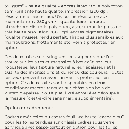
350gr/m² - haute qualité - encres latex :
toile polycoton
semi-brillante haute qualité, impression 1200 dpi,
résistante à l’eau et aux UV, bonne résistance aux
manipulations.
350gr/m² - qualité luxe - encres
ultrachrome® :
toile polycoton, aspect mat, impression
très haute résolution 2880 dpi, encres pigmentaires
(qualité musée), rendu parfait. Tirages plus sensibles aux
manipulations, frottements etc. Vernis protecteur en
option.
Ces deux toiles se distinguent des supports que l’on
trouve sur les sites et magasins à bas coût par leur
robustesse, leur texture naturelle, leur épaisseur et la
qualité des impressions et du rendu des couleurs. Toutes
les deux peuvent recevoir un vernis protecteur en
option. Ces deux toiles sont disponibles en deux
conditionnements : tendues sur châssis en bois de
20mm d'épaisseur ou à plat, livré enroulé et découpé à
la mesure (c’est-à-dire sans marge supplémentaire).
Option encadrement :
Cadres américains ou cadres feuillure haute “cache clou”
pour les toiles tendues sur châssis cadres sous verre
acrylique avec passe-partout en option pour les toiles