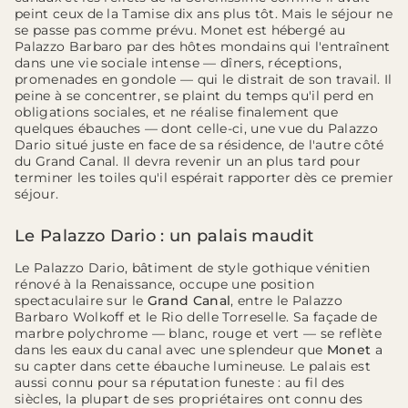
peint ceux de la Tamise dix ans plus tôt. Mais le séjour ne
se passe pas comme prévu. Monet est hébergé au
Palazzo Barbaro par des hôtes mondains qui l'entraînent
dans une vie sociale intense — dîners, réceptions,
promenades en gondole — qui le distrait de son travail. Il
peine à se concentrer, se plaint du temps qu'il perd en
obligations sociales, et ne réalise finalement que
quelques ébauches — dont celle-ci, une vue du Palazzo
Dario situé juste en face de sa résidence, de l'autre côté
du Grand Canal. Il devra revenir un an plus tard pour
terminer les toiles qu'il espérait rapporter dès ce premier
séjour.
Le Palazzo Dario : un palais maudit
Le Palazzo Dario, bâtiment de style gothique vénitien
rénové à la Renaissance, occupe une position
spectaculaire sur le
Grand Canal
, entre le Palazzo
Barbaro Wolkoff et le Rio delle Torreselle. Sa façade de
marbre polychrome — blanc, rouge et vert — se reflète
dans les eaux du canal avec une splendeur que
Monet
a
su capter dans cette ébauche lumineuse. Le palais est
aussi connu pour sa réputation funeste : au fil des
siècles, la plupart de ses propriétaires ont connu des