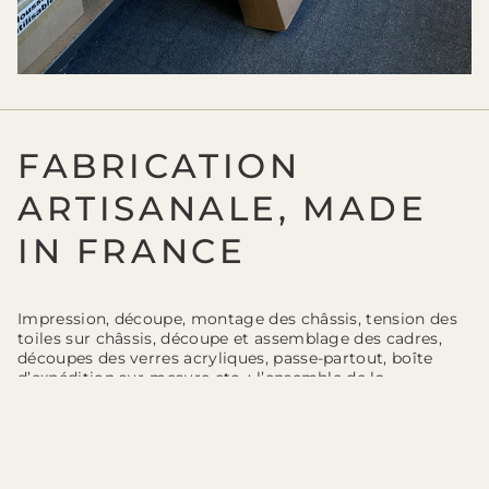
FABRICATION
ARTISANALE, MADE
IN FRANCE
Impression, découpe, montage des châssis, tension des
toiles sur châssis, découpe et assemblage des cadres,
découpes des verres acryliques, passe-partout, boîte
d’expédition sur-mesure etc. : l’ensemble de la
fabrication finale de vos tableaux et de leurs cadre est
réalisée dans notre atelier de Nemours (77, Seine et
Marne). Notre local de production dispose d’un studio
d’impression numérique, d’un atelier de tension des
toiles, d’un atelier de découpe et de fraisage (pour une