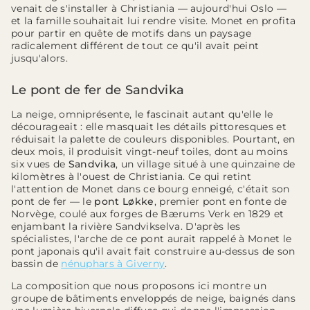
venait de s'installer à Christiania — aujourd'hui Oslo —
et la famille souhaitait lui rendre visite. Monet en profita
pour partir en quête de motifs dans un paysage
radicalement différent de tout ce qu'il avait peint
jusqu'alors.
Le pont de fer de Sandvika
La neige, omniprésente, le fascinait autant qu'elle le
décourageait : elle masquait les détails pittoresques et
réduisait la palette de couleurs disponibles. Pourtant, en
deux mois, il produisit vingt-neuf toiles, dont au moins
six vues de
Sandvika
, un village situé à une quinzaine de
kilomètres à l'ouest de Christiania. Ce qui retint
l'attention de Monet dans ce bourg enneigé, c'était son
pont de fer — le
pont Løkke
, premier pont en fonte de
Norvège, coulé aux forges de Bærums Verk en 1829 et
enjambant la rivière Sandvikselva. D'après les
spécialistes, l'arche de ce pont aurait rappelé à Monet le
pont japonais qu'il avait fait construire au-dessus de son
bassin de
nénuphars à Giverny
.
La composition que nous proposons ici montre un
groupe de bâtiments enveloppés de neige, baignés dans