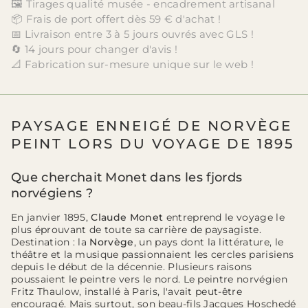
🖼️ Tirages qualité musée - encadrement artisanal
📦 Frais de port offert dès 59 € d'achat !
📅 Livraison entre 3 à 5 jours ouvrés avec GLS !
🔄 14 jours pour changer d'avis !
📐 Fabrication sur-mesure unique sur le web !
PAYSAGE ENNEIGÉ DE NORVÈGE
PEINT LORS DU VOYAGE DE 1895
Que cherchait Monet dans les fjords
norvégiens ?
En janvier 1895,
Claude Monet
entreprend le voyage le
plus éprouvant de toute sa carrière de paysagiste.
Destination : la
Norvège
, un pays dont la littérature, le
théâtre et la musique passionnaient les cercles parisiens
depuis le début de la décennie. Plusieurs raisons
poussaient le peintre vers le nord. Le peintre norvégien
Fritz Thaulow, installé à Paris, l'avait peut-être
encouragé. Mais surtout, son beau-fils Jacques Hoschedé