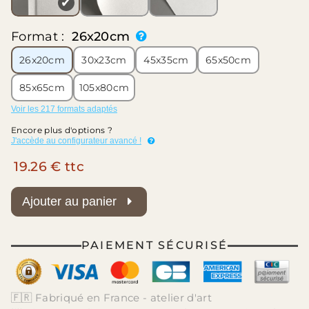
✔
Format :
26x20cm
26x20cm
30x23cm
45x35cm
65x50cm
85x65cm
105x80cm
Voir les 217 formats adaptés
Encore plus d'options ?
J'accède au configurateur avancé !
19.26 € ttc
Ajouter au panier
PAIEMENT SÉCURISÉ
🇫🇷 Fabriqué en France - atelier d'art