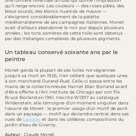
une lumière hivernale diffuse qui donne l'impression
qu'il neige encore. Les couleurs — des roses pâles, des
bleus sourds, des blancs nuancés de mauve —
s'éloignent considérablement de la palette
méditerranéenne de ses campagnes italiennes. Monet
avait d'ailleurs abandonné le noir pur depuis plusieurs
années ; les tons sombres de cette toile sont obtenus
par des mélanges complexes de plusieurs pigments.
Un tableau conservé soixante ans par le
peintre
Monet garda la plupart de ses toiles norvégiennes
jusqu'à sa mort en 1926, n'en cédant que quelques-unes
à son marchand Durand-Ruel. Celle-ci passa entre les
mains de la collectionneuse Harriet Blair Borland avant
d'être offerte à l'Art Institute de Chicago par son fils
Bruce Borland en 1961. Inscrite W1397 au catalogue
Wildenstein, elle témoigne d'un moment singulier dans
l'œuvre de Monet : le premier usage d'un motif de pont
dans un paysage — motif qui deviendra central dans ses
vues de
Londres
et dans les célèbres compositions du
jardin d'eau de Giverny.
Auteur
: Claude Monet