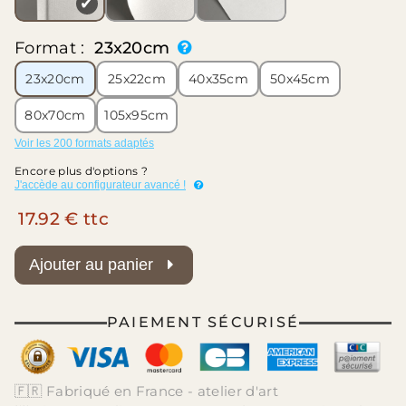
✔
Format :
23x20cm
23x20cm
25x22cm
40x35cm
50x45cm
80x70cm
105x95cm
Voir les 200 formats adaptés
Encore plus d'options ?
J'accède au configurateur avancé !
17.92 € ttc
Ajouter au panier
PAIEMENT SÉCURISÉ
🇫🇷 Fabriqué en France - atelier d'art