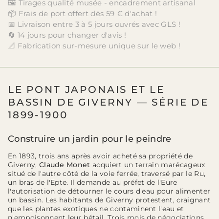
🖼️ Tirages qualité musée - encadrement artisanal
📦 Frais de port offert dès 59 € d'achat !
📅 Livraison entre 3 à 5 jours ouvrés avec GLS !
🔄 14 jours pour changer d'avis !
📐 Fabrication sur-mesure unique sur le web !
LE PONT JAPONAIS ET LE
BASSIN DE GIVERNY — SÉRIE DE
1899-1900
Construire un jardin pour le peindre
En 1893, trois ans après avoir acheté sa propriété de
Giverny,
Claude Monet
acquiert un terrain marécageux
situé de l'autre côté de la voie ferrée, traversé par le Ru,
un bras de l'Epte. Il demande au préfet de l'Eure
l'autorisation de détourner le cours d'eau pour alimenter
un bassin. Les habitants de Giverny protestent, craignant
que les plantes exotiques ne contaminent l'eau et
n'empoisonnent leur bétail. Trois mois de négociations