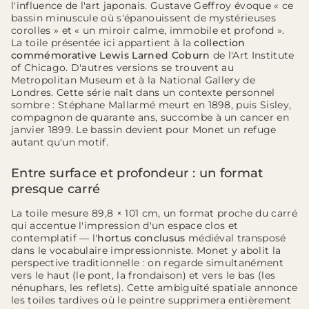
l'influence de l'art japonais. Gustave Geffroy évoque « ce
bassin minuscule où s'épanouissent de mystérieuses
corolles » et « un miroir calme, immobile et profond ».
La toile présentée ici appartient à la
collection
commémorative Lewis Larned Coburn
de l'Art Institute
of Chicago. D'autres versions se trouvent au
Metropolitan Museum et à la National Gallery de
Londres. Cette série naît dans un contexte personnel
sombre : Stéphane Mallarmé meurt en 1898, puis Sisley,
compagnon de quarante ans, succombe à un cancer en
janvier 1899. Le bassin devient pour Monet un refuge
autant qu'un motif.
Entre surface et profondeur : un format
presque carré
La toile mesure 89,8 × 101 cm, un format proche du carré
qui accentue l'impression d'un espace clos et
contemplatif — l'
hortus conclusus
médiéval transposé
dans le vocabulaire impressionniste. Monet y abolit la
perspective traditionnelle : on regarde simultanément
vers le haut (le pont, la frondaison) et vers le bas (les
nénuphars, les reflets). Cette ambiguïté spatiale annonce
les toiles tardives où le peintre supprimera entièrement