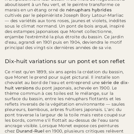
aboutissent à un feu vert, et le peintre transforme ce
marais en un étang orné de
nénuphars hybrides
cultivés par le pépiniériste Joseph Bory Latour-Marliac
— des variétés aux tons roses, jaunes et violets, inédites
sous le climat normand. Un pont de bois arqué, inspiré
des estampes japonaises que Monet collectionne,
enjambe l'extrémité la plus étroite du bassin. Ce jardin
d'eau, agrandi en 1901 puis en 1904, deviendra le motif
principal des vingt-six dernières années de sa vie.
Dix-huit variations sur un pont et son reflet
Ce n'est qu'en 1899, six ans après la création du bassin,
que Monet le prend pour sujet pictural. Il installe son
chevalet au bord de l'eau et entreprend une
série de dix-
huit versions
du pont japonais, achevée en 1900. Le
thème commun à ces toiles est le mélange, sur la
surface du bassin, entre les nénuphars flottants et les
reflets inversés de la végétation environnante — saules
pleureurs, bambous, arbres fruitiers japonais. L'arc du
pont traverse la largeur de la toile mais reste coupé sur
les bords, comme s'il flottait au-dessus de l'eau sans
ancrage visible. Lorsque Monet expose ces peintures
chez
Durand-Ruel
en 1900, plusieurs critiques relèvent