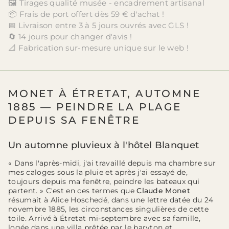
🖼️ Tirages qualité musée - encadrement artisanal
📦 Frais de port offert dès 59 € d'achat !
📅 Livraison entre 3 à 5 jours ouvrés avec GLS !
🔄 14 jours pour changer d'avis !
📐 Fabrication sur-mesure unique sur le web !
MONET À ÉTRETAT, AUTOMNE
1885 — PEINDRE LA PLAGE
DEPUIS SA FENÊTRE
Un automne pluvieux à l'hôtel Blanquet
« Dans l'après-midi, j'ai travaillé depuis ma chambre sur
mes caloges sous la pluie et après j'ai essayé de,
toujours depuis ma fenêtre, peindre les bateaux qui
partent. » C'est en ces termes que
Claude Monet
résumait à Alice Hoschedé, dans une lettre datée du 24
novembre 1885, les circonstances singulières de cette
toile. Arrivé à Étretat mi-septembre avec sa famille,
logée dans une villa prêtée par le baryton et