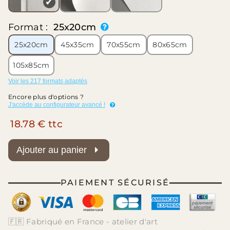
✔
Format :
25x20cm
25x20cm
45x35cm
70x55cm
80x65cm
105x85cm
Voir les 217 formats adaptés
Encore plus d'options ?
J'accède au configurateur avancé !
18.78 € ttc
Ajouter au panier
PAIEMENT SÉCURISÉ
🇫🇷 Fabriqué en France - atelier d'art