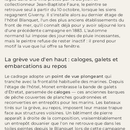
collectionneur Jean-Baptiste Faure, le peintre se
retrouve seul à partir du 10 octobre, lorsque les siens
regagnent Giverny. Il s'installe alors au dernier étage de
l'hôtel Blanquet, l'un des plus anciens établissements du
front de mer, qu'il connaît déjà pour y avoir séjourné lors
d'une précédente campagne en 1883. L'automne
normand lui impose des journées de pluie incessantes,
mais le peintre refuse de rester inactif : il prend pour
motif la vue que lui offre sa fenêtre.
La grève vue d'en haut : caloges, galets et
embarcations au repos
Le cadrage adopte un
point de vue plongeant
qui
tranche avec la frontalité habituelle des marines. Depuis
l'étage de l'hôtel, Monet embrasse la bande de galets
d'Étretat, parsemée de
caloges
— ces anciennes barques
de pêche couvertes de planches goudronnées et
reconverties en entrepôts pour les marins. Les bateaux
tirés sur la grève, au repos, imposent leur masse trapue
face aux structures voisines. Un bâtiment de pierre
apparaît à droite de la composition, vraisemblablement
un entrepôt douanier que l'on ne retrouve que dans les
toiles peintes depuis le Blanquet lors de cette campagne