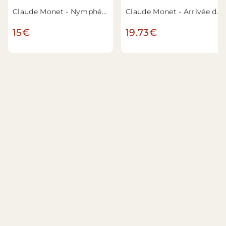
Claude Monet - Nymphéas
Claude Monet - Arrivée du Train de Normandie, Gare Saint-Lazare
15€
19.73€