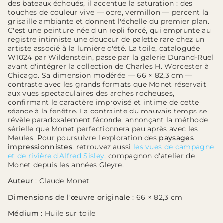
des bateaux échoués, il accentue la saturation : des
touches de couleur vive — ocre, vermillon — percent la
grisaille ambiante et donnent l'échelle du premier plan.
C'est une peinture née d'un repli forcé, qui emprunte au
registre intimiste une douceur de palette rare chez un
artiste associé à la lumière d'été. La toile, cataloguée
W1024 par Wildenstein, passe par la galerie Durand-Ruel
avant d'intégrer la collection de Charles H. Worcester à
Chicago. Sa dimension modérée — 66 × 82,3 cm —
contraste avec les grands formats que Monet réservait
aux vues spectaculaires des arches rocheuses,
confirmant le caractère improvisé et intime de cette
séance à la fenêtre. La contrainte du mauvais temps se
révèle paradoxalement féconde, annonçant la méthode
sérielle que Monet perfectionnera peu après avec les
Meules. Pour poursuivre l'exploration des
paysages
impressionnistes
, retrouvez aussi
les vues de campagne
et de rivière d'Alfred Sisley
, compagnon d'atelier de
Monet depuis les années Gleyre.
Auteur
: Claude Monet
Dimensions de l'œuvre originale
: 66 × 82,3 cm
Médium
: Huile sur toile