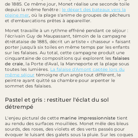
de 1885. Ce même jour, Monet réalise une seconde toile
depuis la même fenêtre :
le départ des bateaux vers la
pleine mer
, où la plage s'anime de groupes de pêcheurs
et d'embarcations prêtes à appareiller.
Monet travaille à un rythme effréné pendant ce séjour :
l'écrivain Guy de Maupassant, témoin de la campagne
étrétataise de 1885, décrit un artiste « chasseur » faisant
porter jusqu'à six toiles en même temps par les enfants
sur les falaises. Au total, cette campagne produit une
cinquantaine de compositions qui explorent les
falaises
de craie
, la Porte d'Aval, la Manneporte et la plage sous
toutes les lumières.
La falaise d'Amont captée lors du
même séjour
témoigne d'un angle tout différent, le
peintre ayant quitté sa chambre pour arpenter le
sommet des falaises.
Pastel et gris : restituer l'éclat du sol
détrempé
L'enjeu pictural de cette
marine impressionniste
tient
au rendu des surfaces mouillées. Monet mêle des bleus
sourds, des roses, des violets et des verts passés pour
évoquer le luisant des galets sous la pluie. Sur les coques