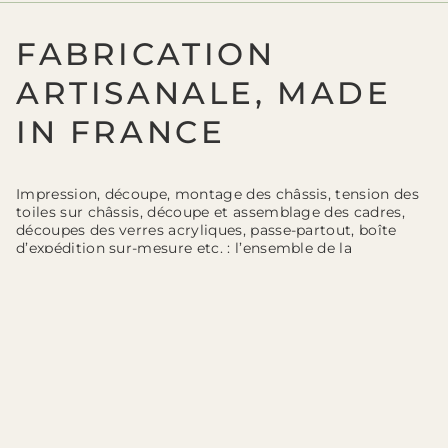
FABRICATION
ARTISANALE, MADE
IN FRANCE
Impression, découpe, montage des châssis, tension des
toiles sur châssis, découpe et assemblage des cadres,
découpes des verres acryliques, passe-partout, boîte
d’expédition sur-mesure etc. : l’ensemble de la
fabrication finale de vos tableaux et de leurs cadre est
réalisée dans notre atelier de Nemours (77, Seine et
Marne). Notre local de production dispose d’un studio
d’impression numérique, d’un atelier de tension des
toiles, d’un atelier de découpe et de fraisage (pour une
découpe précise des impressions, des verres acryliques,
des fond de cadre, des passe-partout et des emballages
sur-mesure), d’un atelier de menuiserie/encadrement
pour la découpe et l’assemblage des moulures de cadre
ainsi que l’encadrement final des tirages.