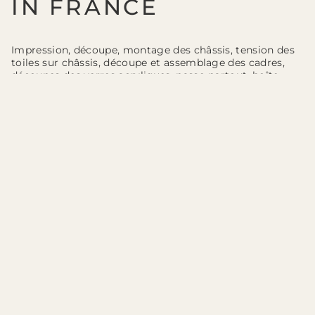
IN FRANCE
Impression, découpe, montage des châssis, tension des
toiles sur châssis, découpe et assemblage des cadres,
découpes des verres acryliques, passe-partout, boîte
d’expédition sur-mesure etc. : l’ensemble de la
fabrication finale de vos tableaux et de leurs cadre est
réalisée dans notre atelier de Nemours (77, Seine et
Marne). Notre local de production dispose d’un studio
d’impression numérique, d’un atelier de tension des
toiles, d’un atelier de découpe et de fraisage (pour une
découpe précise des impressions, des verres acryliques,
des fond de cadre, des passe-partout et des emballages
sur-mesure), d’un atelier de menuiserie/encadrement
pour la découpe et l’assemblage des moulures de cadre
ainsi que l’encadrement final des tirages.
Nos principaux fournisseurs de matières premières (bois
pour châssis, moulure pour les cadres, contre collés
pour passe-partout etc.) sont européen.
Les toiles fine art sur lesquelles nous imprimons sont
fabriquées aux USA.