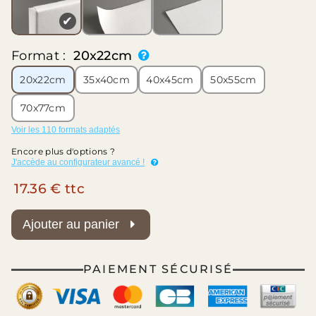
✔
Format :
20x22cm
20x22cm
35x40cm
40x45cm
50x55cm
70x77cm
Voir les 110 formats adaptés
Encore plus d'options ?
J'accède au configurateur avancé !
17.36 € ttc
Ajouter au panier
PAIEMENT SÉCURISÉ