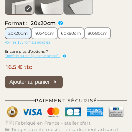
✔
Format :
20x20cm
20x20cm
40x40cm
60x60cm
80x80cm
Voir les 158 formats adaptés
Encore plus d'options ?
J'accède au configurateur avancé !
16.5 € ttc
Ajouter au panier
PAIEMENT SÉCURISÉ
🇫🇷 Fabriqué en France - atelier d'art
🖼️ Tirages qualité musée - encadrement artisanal