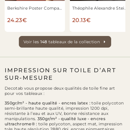
Berkshire Poster Company, c. 1914 - 1930s - Charlie Chaplin
Théophile Alexandre Steinlen - Affiche pour le café du théâtre Le Chat Noir à Paris
24.23€
20.13€
Voir les
148
tableaux de la collection
IMPRESSION SUR TOILE D’ART
SUR-MESURE
Decotab vous propose deux qualités de toile fine art
pour vos tableaux :
350gr/m² - haute qualité - encres latex :
toile polycoton
semi-brillante haute qualité, impression 1200 dpi,
résistante à l’eau et aux UV, bonne résistance aux
manipulations.
350gr/m² - qualité luxe - encres
ultrachrome® :
toile polycoton, aspect mat, impression
très haute résolution 2880 dpi, encres pigmentaires